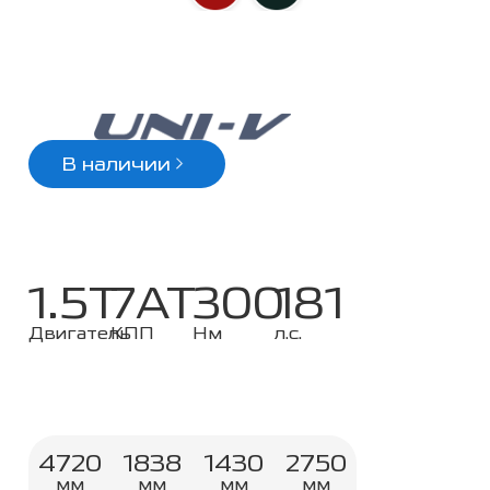
В наличии
1.5T
7АТ
300
181
Двигатель
КПП
Нм
л.с.
4720
1838
1430
2750
мм
мм
мм
мм