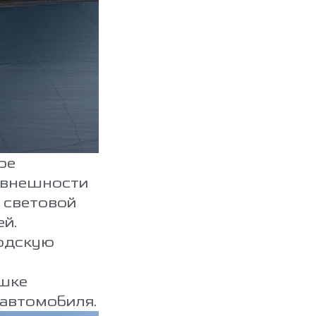
ре
 внешности
 световой
й.
водскую
ышке
 автомобиля.