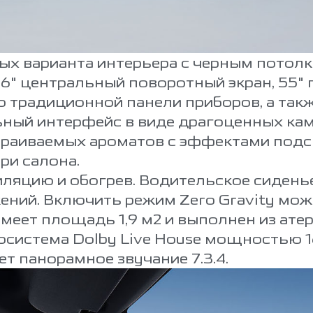
ых варианта интерьера с черным потолк
6" центральный поворотный экран, 55" 
о традиционной панели приборов, а так
ьный интерфейс в виде драгоценных ка
страиваемых ароматов с эффектами подс
ри салона.
иляцию и обогрев. Водительское сиденье
ений. Включить режим Zero Gravity мож
меет площадь 1,9 м2 и выполнен из ат
осистема Dolby Live House мощностью 1
т панорамное звучание 7.3.4.