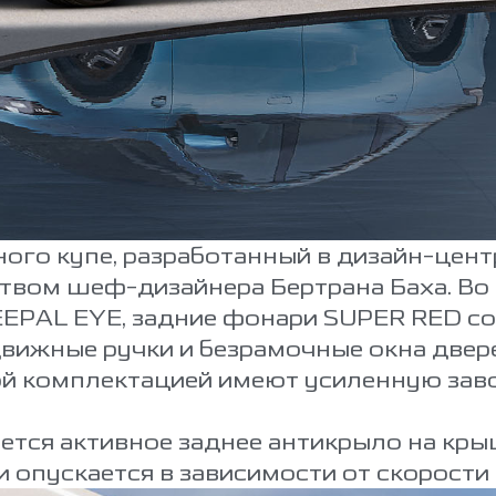
ого купе, разработанный в дизайн-цент
твом шеф-дизайнера Бертрана Баха. Во
EPAL EYE, задние фонари SUPER RED со
вижные ручки и безрамочные окна двере
ой комплектацией имеют усиленную за
тся активное заднее антикрыло на кр
и опускается в зависимости от скорости