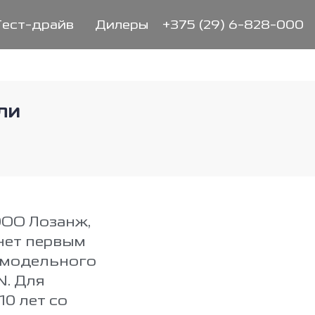
Тест-драйв
Дилеры
+375 (29) 6-828-000
ли
ООО Лозанж,
анет первым
 модельного
N. Для
0 лет со