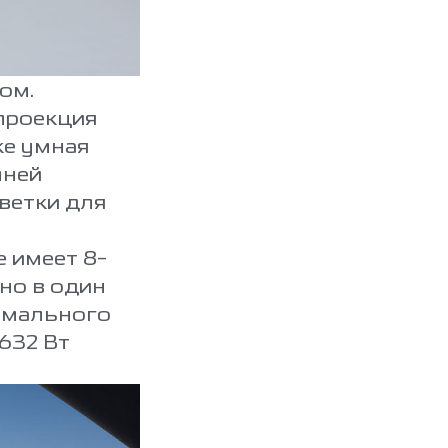
ом.
проекция
же умная
мней
ветки для
 имеет 8-
но в один
ермального
632 Вт