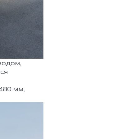
водом,
тся
480 мм,