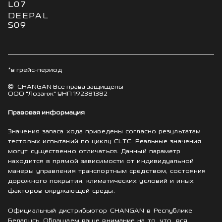
L07
DEEPAL
S09
*в грейс-период
CHANGAN Все права защищены
ООО "Лозанж" УНП 192381382
Правовая информация
Значения запаса хода приведены согласно результатам
тестовых испытаний по циклу CLTC. Реальные значения
могут существенно отличаться. Данный параметр
находится в прямой зависимости от индивидуальной
манеры управления транспортным средством, состояния
дорожного покрытия, климатических условий и иных
факторов окружающей среды.
Официальный дистрибьютор CHANGAN в Республике
Беларусь. Обращаем ваше внимание на то, что, вся