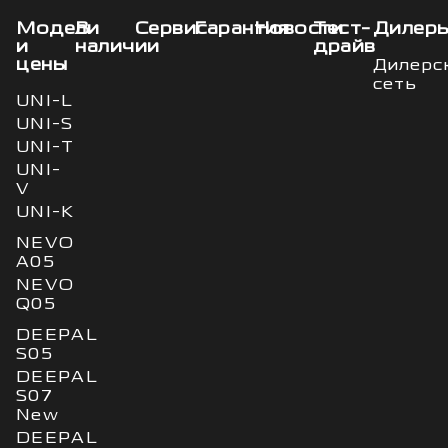
Модели
В
Сервис
Гарантия
Новости
Тест-
Дилер
и
наличии
драйв
цены
Дилерс
сеть
UNI-L
UNI-S
UNI-T
UNI-
V
UNI-K
NEVO
A05
NEVO
Q05
DEEPAL
S05
DEEPAL
S07
New
DEEPAL