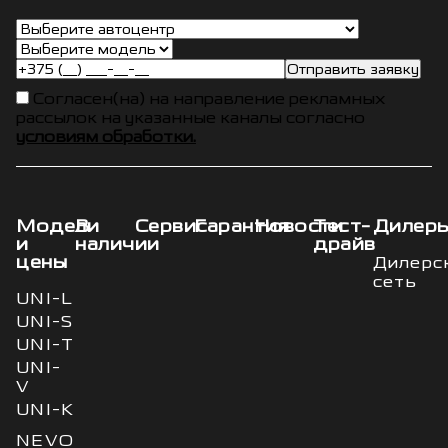
Отправить заявку
Согласен(на) на направление рекламных
рассылок на указанные каналы согласно
условиям обработки.
Модели
В
Сервис
Гарантия
Новости
Тест-
Дилер
и
наличии
драйв
цены
Дилерс
сеть
UNI-L
UNI-S
UNI-T
UNI-
V
UNI-K
NEVO