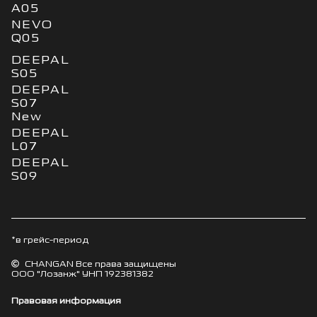
A05
NEVO
Q05
DEEPAL
S05
DEEPAL
S07
New
DEEPAL
L07
DEEPAL
S09
*в грейс-период
CHANGAN Все права защищены
ООО "Лозанж" УНП 192381382
Правовая информация